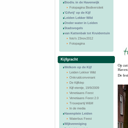
Biodiv. in de Havenwijk
Fotopagina Biodiversiteit
'Gifvrij' op de Kijf
Leiden Lekker Wild
Onder water in Leiden
Stadsvogels
van Kattenbak tot Kruidentuin
foto's 23nov2012
Fotopagina
Kijfgracht
Op zat
Welkom op de Kijf
Havenk
Leiden Lekker Wild
De fes
Onkruidconvenant
De Kijfklep
Kijf-etentje, 19/9/2009
Venetiaans Feest
Venetiaans Feest 2.0
Trouwpartij W&M
In de media
Havenplein Leiden
Waterbus Feest
Wijkvereniging