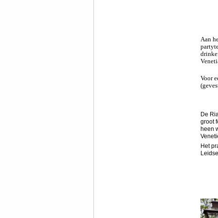
Aan he
partyt
drinke
Veneti
V
oor e
(geves
De Ria
groot 
heen w
Veneti
Het pr
Leidse