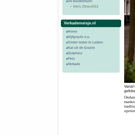
De kruidentuin!
foto's 23nov2012
Verkademeisje.nl
Home
Kijfgracht e.o.
Onder water in Leiden
Kat uit de Gracht
Dolphins
Pets
Verkade
Vanaf 
gefoto
Ondank
masker
tradit
openin