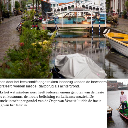
een door het feestcomité opgetrokken loopbrug konden de bewoners
grafeerd worden met de Rialtobrug als achtergrond.
s het wat mindere weer heeft iedereen enorm genoten van de fraaie
s en kostuums, de mooie belichting en Italiaanse muziek. De
ionele intocht per gondel van de
Doge
van Venetië luidde de fraaie
g van het feest in.