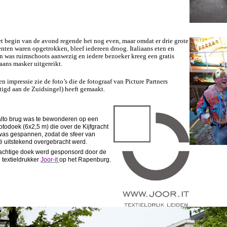
t begin van de avond regende het nog even, maar omdat er drie grote
enten waren opgetrokken, bleef iedereen droog. Italiaans eten en
n was ruimschoots aanwezig en iedere bezoeker kreeg een gratis
aans masker uitgereikt.
en impressie zie de foto’s die de fotograaf van Picture Partners
tigd aan de Zuidsingel) heeft gemaakt.
lto brug was te bewonderen op een
fotodoek (6x2,5 m) die over de Kijfgracht
as gespannen, zodat de sfeer van
ë uitstekend overgebracht werd.
achtige doek werd gesponsord door de
 textieldrukker
Joor-it
op het Rapenburg.