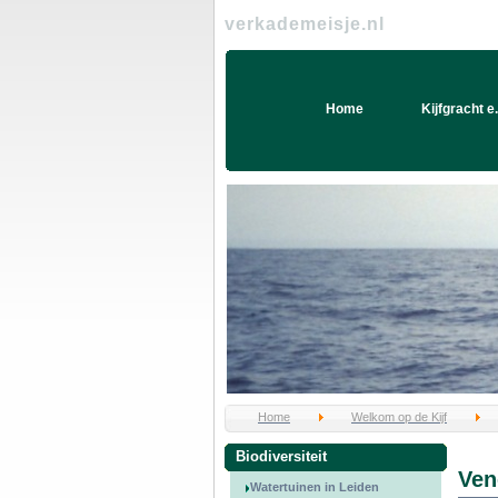
verkademeisje.nl
Home
Kijfgracht e.
Home
Welkom op de Kijf
Biodiversiteit
Ven
Watertuinen in Leiden